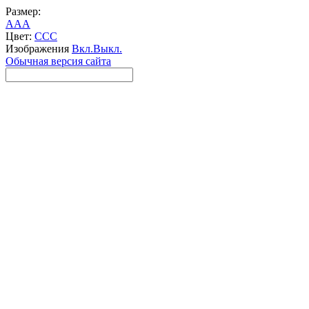
Размер:
A
A
A
Цвет:
C
C
C
Изображения
Вкл.
Выкл.
Обычная версия сайта