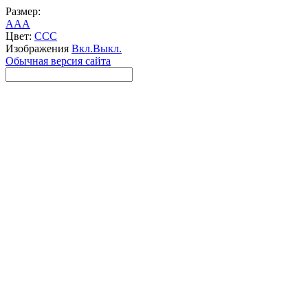
Размер:
A
A
A
Цвет:
C
C
C
Изображения
Вкл.
Выкл.
Обычная версия сайта