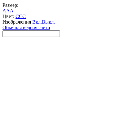
Размер:
A
A
A
Цвет:
C
C
C
Изображения
Вкл.
Выкл.
Обычная версия сайта