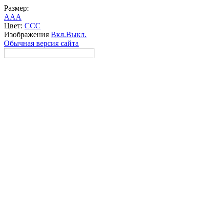
Размер:
A
A
A
Цвет:
C
C
C
Изображения
Вкл.
Выкл.
Обычная версия сайта