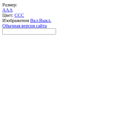
Размер:
A
A
A
Цвет:
C
C
C
Изображения
Вкл.
Выкл.
Обычная версия сайта