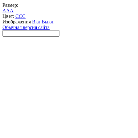
Размер:
A
A
A
Цвет:
C
C
C
Изображения
Вкл.
Выкл.
Обычная версия сайта