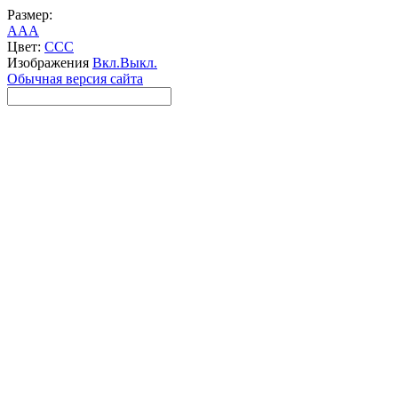
Размер:
A
A
A
Цвет:
C
C
C
Изображения
Вкл.
Выкл.
Обычная версия сайта