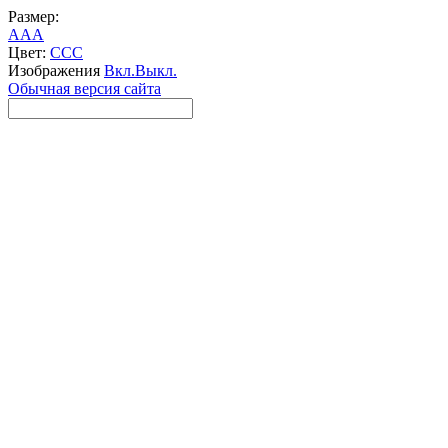
Размер:
A
A
A
Цвет:
C
C
C
Изображения
Вкл.
Выкл.
Обычная версия сайта