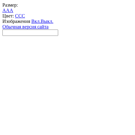
Размер:
A
A
A
Цвет:
C
C
C
Изображения
Вкл.
Выкл.
Обычная версия сайта