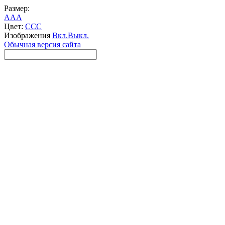
Размер:
A
A
A
Цвет:
C
C
C
Изображения
Вкл.
Выкл.
Обычная версия сайта