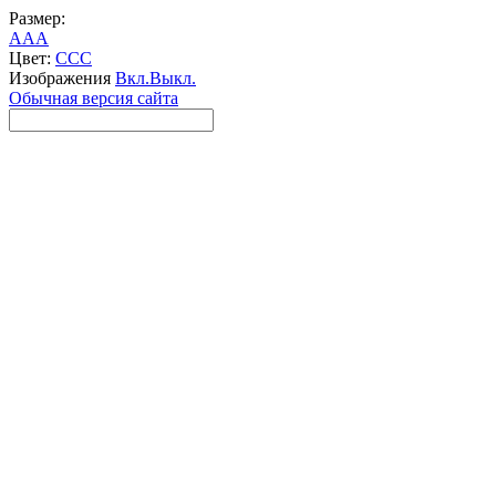
Размер:
A
A
A
Цвет:
C
C
C
Изображения
Вкл.
Выкл.
Обычная версия сайта