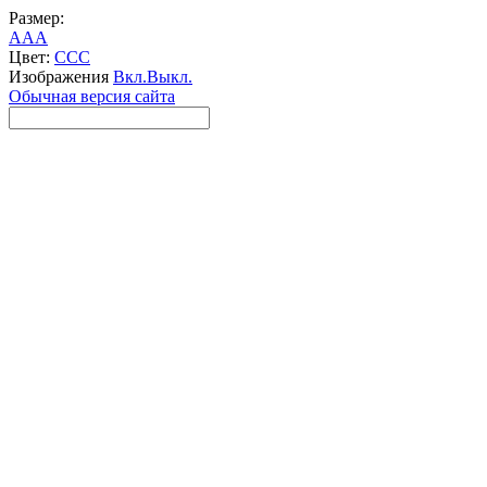
Размер:
A
A
A
Цвет:
C
C
C
Изображения
Вкл.
Выкл.
Обычная версия сайта