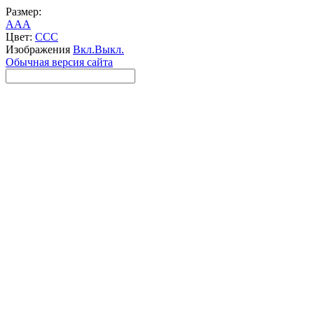
Размер:
A
A
A
Цвет:
C
C
C
Изображения
Вкл.
Выкл.
Обычная версия сайта