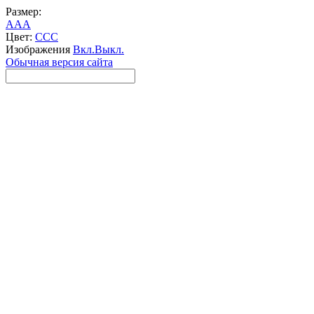
Размер:
A
A
A
Цвет:
C
C
C
Изображения
Вкл.
Выкл.
Обычная версия сайта