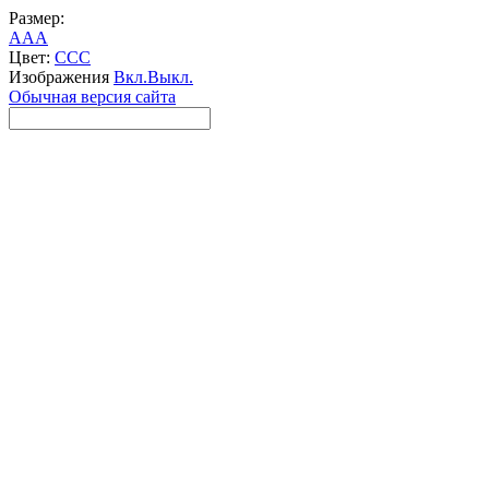
Размер:
A
A
A
Цвет:
C
C
C
Изображения
Вкл.
Выкл.
Обычная версия сайта