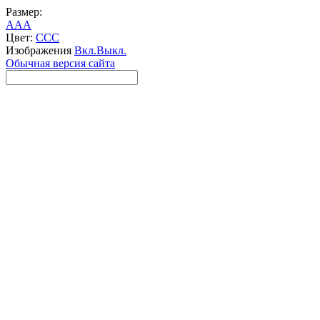
Размер:
A
A
A
Цвет:
C
C
C
Изображения
Вкл.
Выкл.
Обычная версия сайта