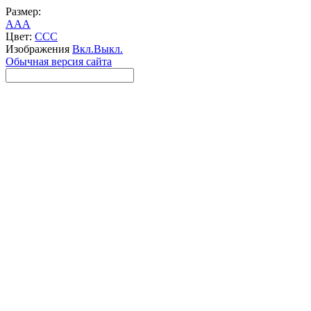
Размер:
A
A
A
Цвет:
C
C
C
Изображения
Вкл.
Выкл.
Обычная версия сайта