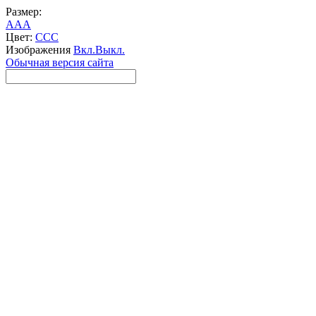
Размер:
A
A
A
Цвет:
C
C
C
Изображения
Вкл.
Выкл.
Обычная версия сайта